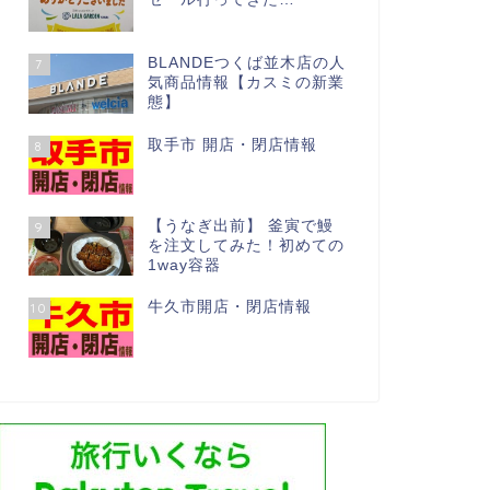
BLANDEつくば並木店の人
7
気商品情報【カスミの新業
態】
取手市 開店・閉店情報
8
【うなぎ出前】 釜寅で鰻
9
を注文してみた！初めての
1way容器
牛久市開店・閉店情報
10