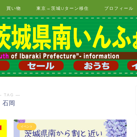
買い物
東京→茨城Uターン移住
プロフィール
― TAG ―
石岡
イベント