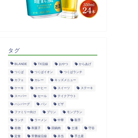
タグ
BLANDE
TX沿線
おやつ
からあげ
つくば
つくばイオン
つくばランチ
カフェ
カレー
キッズメニュー
ケーキ
コーヒー
スイーツ
ステーキ
スーパー
セール
テイクアウト
ハンバーグ
パン
ピザ
ファミリー向け
プリン
モンブラン
ランチ
ラーメン
中華
取手
名物
和菓子
回鍋肉
土浦
守谷
定食
常磐線沿線
弁当
手土産