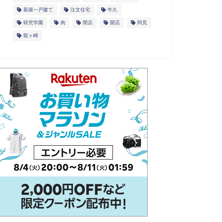
新築一戸建て
注文住宅
牛久
研究学園
肉
閉店
開店
阿見
龍ヶ崎