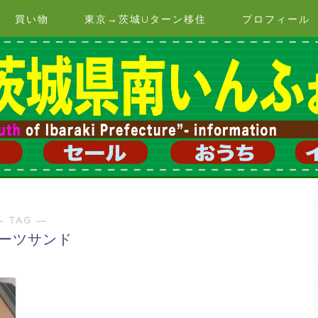
買い物
東京→茨城Uターン移住
プロフィール
― TAG ―
ーツサンド