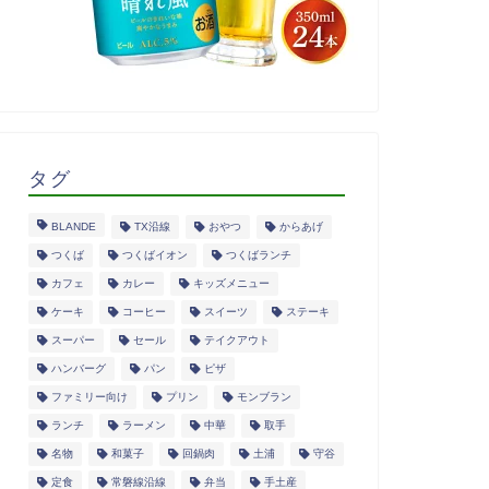
タグ
BLANDE
TX沿線
おやつ
からあげ
つくば
つくばイオン
つくばランチ
カフェ
カレー
キッズメニュー
ケーキ
コーヒー
スイーツ
ステーキ
スーパー
セール
テイクアウト
ハンバーグ
パン
ピザ
ファミリー向け
プリン
モンブラン
ランチ
ラーメン
中華
取手
名物
和菓子
回鍋肉
土浦
守谷
定食
常磐線沿線
弁当
手土産