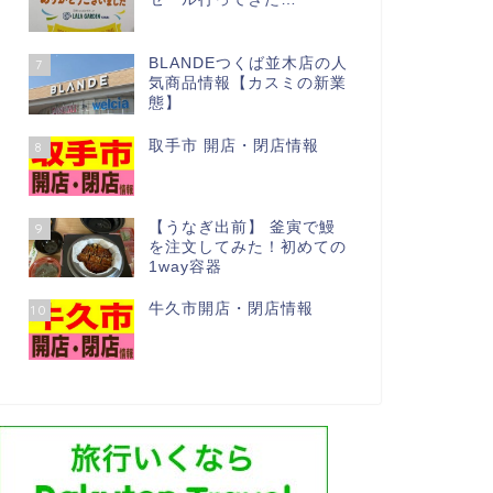
BLANDEつくば並木店の人
7
気商品情報【カスミの新業
態】
取手市 開店・閉店情報
8
【うなぎ出前】 釜寅で鰻
9
を注文してみた！初めての
1way容器
牛久市開店・閉店情報
10