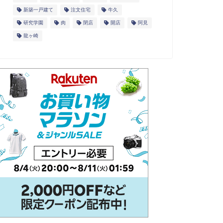
新築一戸建て
注文住宅
牛久
研究学園
肉
閉店
開店
阿見
龍ヶ崎