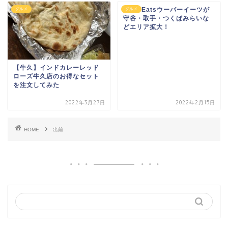
Uber Eatsウーバーイーツが
グルメ
グルメ
守谷・取手・つくばみらいな
どエリア拡大！
【牛久】インドカレーレッド
ローズ牛久店のお得なセット
を注文してみた
2022年3月27日
2022年2月15日
HOME
出前