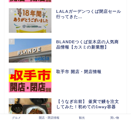
6
LALAガーデンつくば閉店セール
行ってきた…
7
BLANDEつくば並木店の人気商
品情報【カスミの新業態】
8
取手市 開店・閉店情報
9
【うなぎ出前】 釜寅で鰻を注文
してみた！初めての1way容器
グルメ
開店・閉店情報
観光
買い物
10