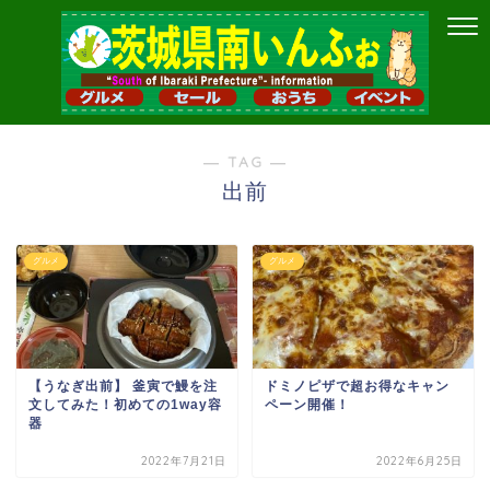
― TAG ―
出前
グルメ
グルメ
【うなぎ出前】 釜寅で鰻を注
ドミノピザで超お得なキャン
文してみた！初めての1way容
ペーン開催！
器
2022年7月21日
2022年6月25日