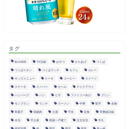
タグ
BLANDE
TX沿線
おやつ
からあげ
つくば
つくばイオン
つくばランチ
カフェ
カレー
キッズメニュー
ケーキ
コーヒー
スイーツ
ステーキ
スーパー
セール
テイクアウト
ハンバーグ
パン
ピザ
ファミリー向け
プリン
モンブラン
ランチ
ラーメン
中華
取手
名物
和菓子
回鍋肉
土浦
守谷
定食
常磐線沿線
弁当
手土産
新築一戸建て
注文住宅
牛久
研究学園
肉
閉店
開店
阿見
龍ヶ崎