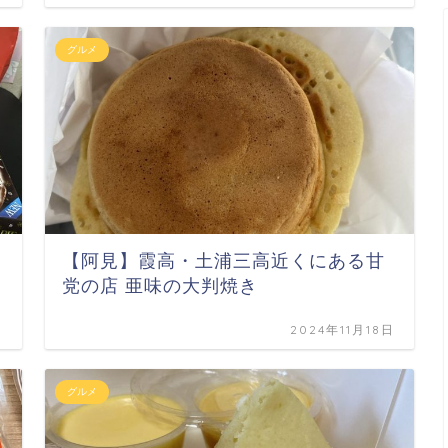
グルメ
【阿見】霞高・土浦三高近くにある甘
党の店 亜味の大判焼き
日
2024年11月18日
グルメ