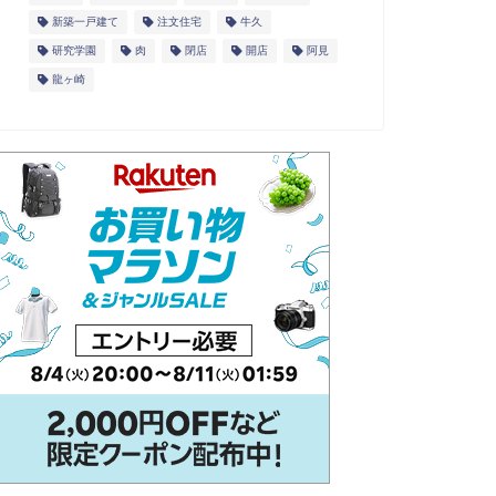
新築一戸建て
注文住宅
牛久
研究学園
肉
閉店
開店
阿見
龍ヶ崎