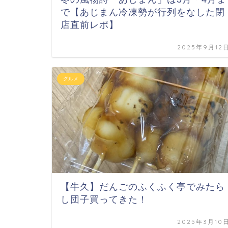
で【あじまん冷凍勢が行列をなした閉
店直前レポ】
2025年9月12
グルメ
【牛久】だんごのふくふく亭でみたら
し団子買ってきた！
2025年3月10