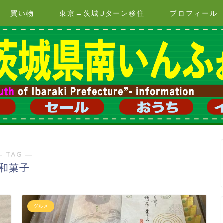
買い物
東京→茨城Uターン移住
プロフィール
― TAG ―
和菓子
グルメ