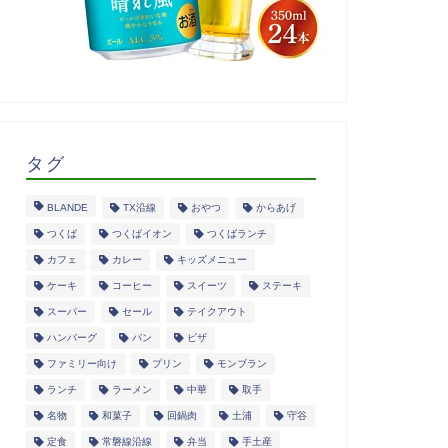
タグ
BLANDE
TX沿線
おやつ
からあげ
つくば
つくばイオン
つくばランチ
カフェ
カレー
キッズメニュー
ケーキ
コーヒー
スイーツ
ステーキ
スーパー
セール
テイクアウト
ハンバーグ
パン
ピザ
ファミリー向け
プリン
モンブラン
ランチ
ラーメン
中華
取手
名物
和菓子
回鍋肉
土浦
守谷
定食
常磐線沿線
弁当
手土産