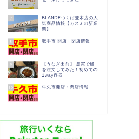
BLANDEつくば並木店の人
7
気商品情報【カスミの新業
態】
取手市 開店・閉店情報
8
【うなぎ出前】 釜寅で鰻
9
を注文してみた！初めての
1way容器
牛久市開店・閉店情報
10