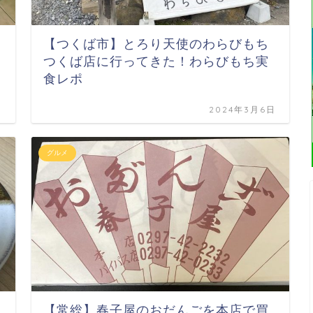
【つくば市】とろり天使のわらびもち
つくば店に行ってきた！わらびもち実
食レポ
日
2024年3月6日
グルメ
【常総】春子屋のおだんごを本店で買