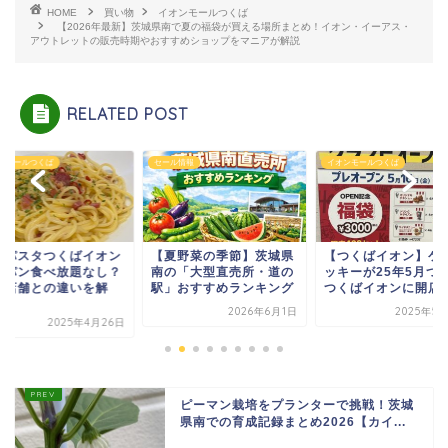
HOME
買い物
イオンモールつくば
【2026年最新】茨城県南で夏の福袋が買える場所まとめ！イオン・イーアス・
アウトレットの販売時期やおすすめショップをマニアが解説
RELATED POST
ンモールつくば
セール情報
イオンモールつくば
倉パスタつくばイオン
【夏野菜の季節】茨城県
【つくばイオン】ケ
はパン食べ放題なし？
南の「大型直売所・道の
ッキーが25年5月つ
施店舗との違いを解
駅」おすすめランキング
つくばイオンに開店！.
.
2026年6月1日
2025年5
2025年4月26日
ピーマン栽培をプランターで挑戦！茨城
県南での育成記録まとめ2026【カイ...