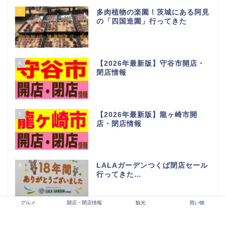
3
多肉植物の楽園！茨城にある阿見
の「四国造園」行ってきた
4
【2026年最新版】守谷市開店・
閉店情報
5
【2026年最新版】龍ヶ崎市開
店・閉店情報
6
LALAガーデンつくば閉店セール
行ってきた…
グルメ
開店・閉店情報
観光
買い物
7
BLANDEつくば並木店の人気商