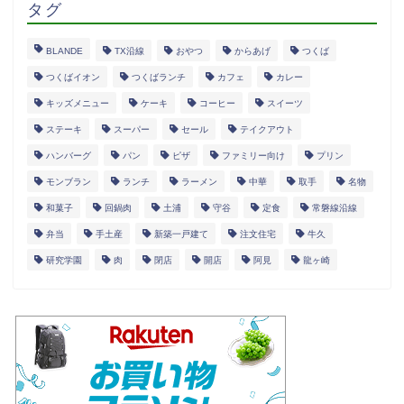
タグ
BLANDE
TX沿線
おやつ
からあげ
つくば
つくばイオン
つくばランチ
カフェ
カレー
キッズメニュー
ケーキ
コーヒー
スイーツ
ステーキ
スーパー
セール
テイクアウト
ハンバーグ
パン
ピザ
ファミリー向け
プリン
モンブラン
ランチ
ラーメン
中華
取手
名物
和菓子
回鍋肉
土浦
守谷
定食
常磐線沿線
弁当
手土産
新築一戸建て
注文住宅
牛久
研究学園
肉
閉店
開店
阿見
龍ヶ崎