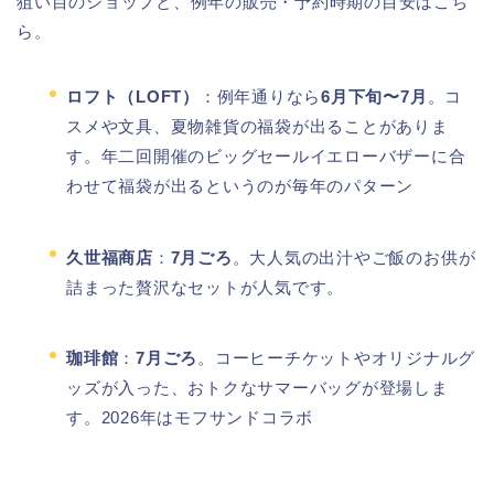
狙い目のショップと、例年の販売・予約時期の目安はこち
ら。
ロフト（LOFT）
：例年通りなら
6月下旬〜7月
。コ
スメや文具、夏物雑貨の福袋が出ることがありま
す。年二回開催のビッグセールイエローバザーに合
わせて福袋が出るというのが毎年のパターン
久世福商店
：
7月ごろ
。大人気の出汁やご飯のお供が
詰まった贅沢なセットが人気です。
珈琲館
：
7月ごろ
。コーヒーチケットやオリジナルグ
ッズが入った、おトクなサマーバッグが登場しま
す。2026年はモフサンドコラボ