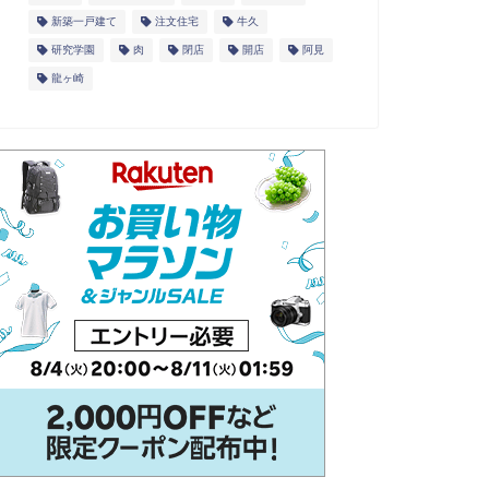
新築一戸建て
注文住宅
牛久
研究学園
肉
閉店
開店
阿見
龍ヶ崎