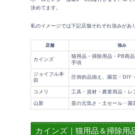
決めてます。
私のイメージでは下記店舗それぞれ強みがあ
店舗
強み
猫用品・掃除用品・PB商
カインズ
手頃
ジョイフル本
圧倒的品揃え、園芸・DIY
田
コメリ
工具・資材・農業用品・レ
山新
苗の元気さ・土セール・園
カインズ｜猫用品＆掃除用