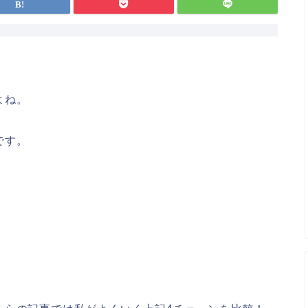
。
よね。
です。