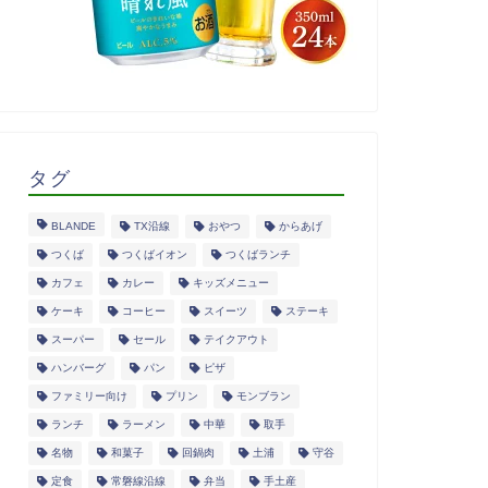
タグ
BLANDE
TX沿線
おやつ
からあげ
つくば
つくばイオン
つくばランチ
カフェ
カレー
キッズメニュー
ケーキ
コーヒー
スイーツ
ステーキ
スーパー
セール
テイクアウト
ハンバーグ
パン
ピザ
ファミリー向け
プリン
モンブラン
ランチ
ラーメン
中華
取手
名物
和菓子
回鍋肉
土浦
守谷
定食
常磐線沿線
弁当
手土産