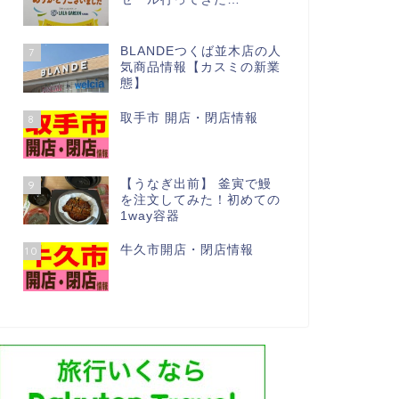
BLANDEつくば並木店の人
7
気商品情報【カスミの新業
態】
取手市 開店・閉店情報
8
【うなぎ出前】 釜寅で鰻
9
を注文してみた！初めての
1way容器
牛久市開店・閉店情報
10